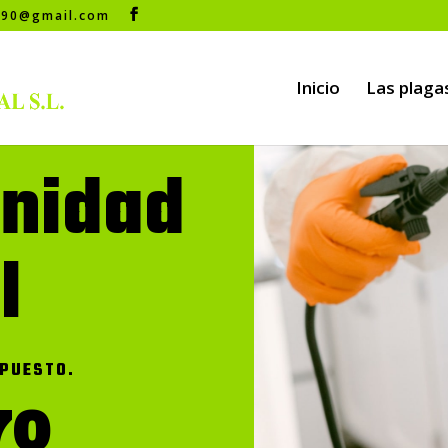
s90@gmail.com
Inicio
Las plaga
anidad
l
PUESTO.
70