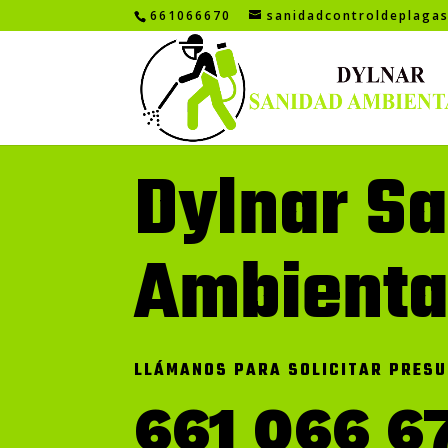
661066670
sanidadcontroldeplaga
Dylnar S
Ambienta
LLÁMANOS PARA SOLICITAR PRESU
661 066 6