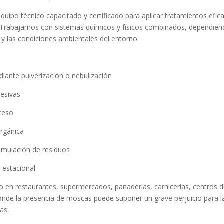
ipo técnico capacitado y certificado para aplicar tratamientos efic
. Trabajamos con sistemas químicos y físicos combinados, dependie
a y las condiciones ambientales del entorno.
diante pulverización o nebulización
hesivas
cceso
orgánica
umulación de residuos
 estacional
 en restaurantes, supermercados, panaderías, carnicerías, centros 
donde la presencia de moscas puede suponer un grave perjuicio para l
as.