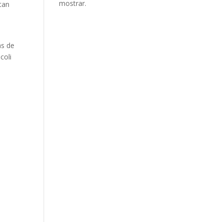
mostrar.
tan
as de
coli