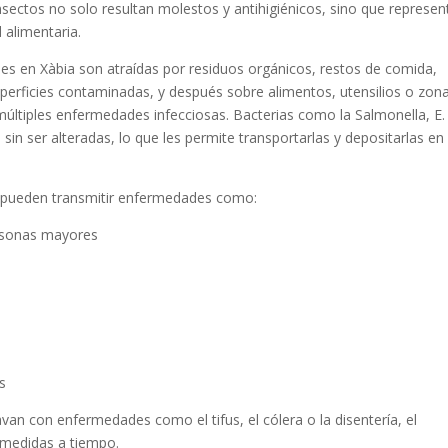
sectos no solo resultan molestos y antihigiénicos, sino que represen
d alimentaria.
s en Xàbia son atraídas por residuos orgánicos, restos de comida,
perficies contaminadas, y después sobre alimentos, utensilios o zon
ltiples enfermedades infecciosas. Bacterias como la Salmonella, E. 
sin ser alteradas, lo que les permite transportarlas y depositarlas en
 pueden transmitir enfermedades como:
ersonas mayores
s
van con enfermedades como el tifus, el cólera o la disentería, el
 medidas a tiempo.