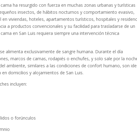
e cama ha resurgido con fuerza en muchas zonas urbanas y turísticas
pequeños insectos, de hábitos nocturnos y comportamiento evasivo,
n viviendas, hoteles, apartamentos turísticos, hospitales y residenc
cia a productos convencionales y su facilidad para trasladarse de un
e cama en San Luis requiera siempre una intervención técnica
) se alimenta exclusivamente de sangre humana. Durante el día
ones, marcos de camas, rodapiés o enchufes, y solo sale por la noch
el ambiente, similares a las condiciones de confort humano, son ide
ón en domicilios y alojamientos de San Luis.
ches incluyen:
lidos o forúnculos
omnio