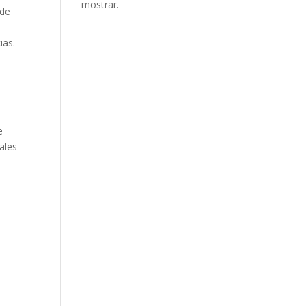
mostrar.
 de
ias.
e
ales