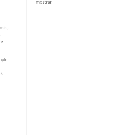
mostrar.
osis,
s
ue
mple
e
as