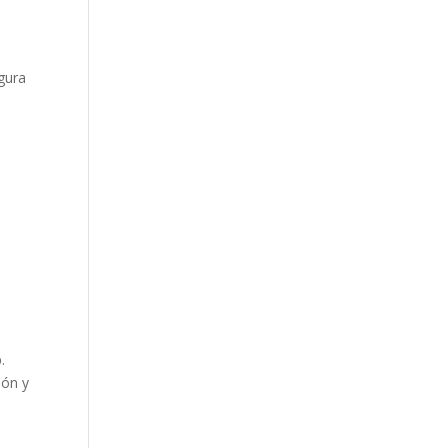
gura
.
ión y