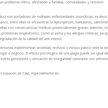
 un problema crítico, afectando a familias, comunidades y sectores
ulus) son portadores de múltiples enfermedades zoonóticas, es decir,
nos. Entre ellas se encuentran la leptospirosis, hantavirus, salmonel
s ellas con consecuencias médicas potencialmente graves. Además, lo
problemas respiratorios, como el asma y las alergias crónicas, ya q
gradación de la calidad del aire interior.
personas experimentan ansiedad, rechazo o incluso pánico ante la si
ogar o negocio. El efecto psicológico de una plaga puede ser igual d
 estrés persistente y sensación de inseguridad constante son síntom
es espacios de Calp, especialmente en: